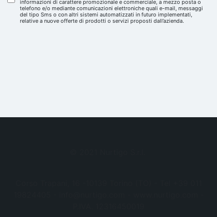
informazioni di carattere promozionale e commerciale, a mezzo posta o
telefono e/o mediante comunicazioni elettroniche quali e-mail, messaggi
del tipo Sms o con altri sistemi automatizzati in futuro implementati,
relative a nuove offerte di prodotti o servizi proposti dall’azienda.
© 2021 Nurtigo S.r.l.
Corso Trapani, 16 -10139 Torino (TO) - Tel +39 011
19824405 - info@nurtigo.com - www.nurtigo.com -
P.IVA. 12316450019