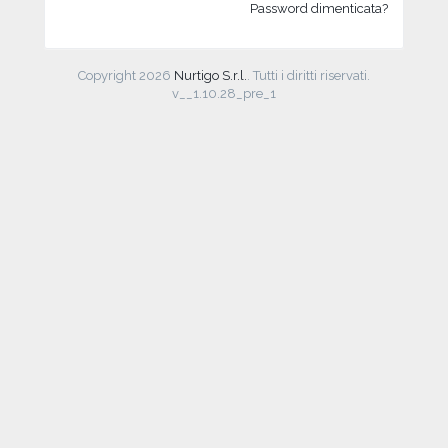
Password dimenticata?
Copyright 2026
Nurtigo S.r.l.
. Tutti i diritti riservati.
v__1.10.28_pre_1